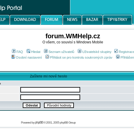
forum.WMHelp.cz
O všem, co souvisí s Windows Mobile
FAQ
Hledat
Seznam uživatelů
Uživatelské skupiny
Registrac
Osobní nastavení
Přihlásit se pro kontrolu soukromých zpráv
Přihlášen
Zašlete mi nové heslo
a
phpBB
Powered by
© 2001, 2005 phpBB Group