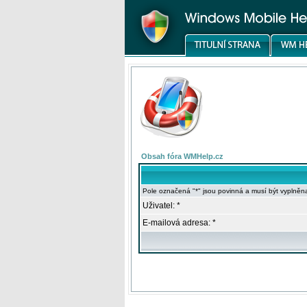
Obsah fóra WMHelp.cz
Pole označená "*" jsou povinná a musí být vyplněn
Uživatel: *
E-mailová adresa: *