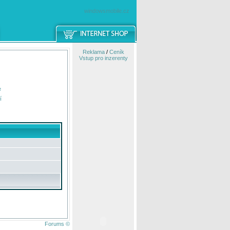
windowsmobile.cz
Reklama
/
Ceník
Vstup pro inzerenty
e
í
Forums ©