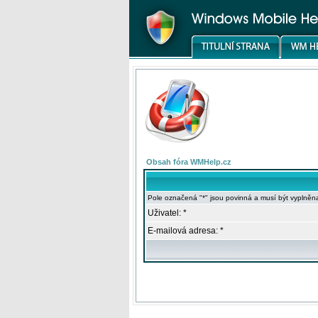
Obsah fóra WMHelp.cz
Pole označená "*" jsou povinná a musí být vyplněn
Uživatel: *
E-mailová adresa: *