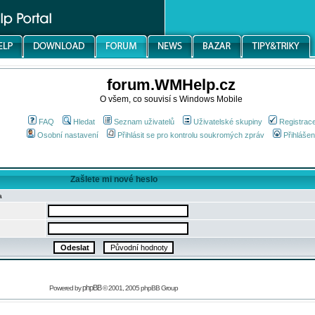
forum.WMHelp.cz
O všem, co souvisí s Windows Mobile
FAQ
Hledat
Seznam uživatelů
Uživatelské skupiny
Registrac
Osobní nastavení
Přihlásit se pro kontrolu soukromých zpráv
Přihlášen
Zašlete mi nové heslo
a
phpBB
Powered by
© 2001, 2005 phpBB Group