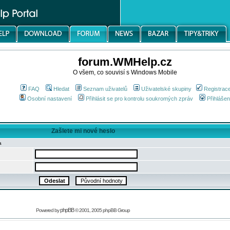
forum.WMHelp.cz
O všem, co souvisí s Windows Mobile
FAQ
Hledat
Seznam uživatelů
Uživatelské skupiny
Registrac
Osobní nastavení
Přihlásit se pro kontrolu soukromých zpráv
Přihlášen
Zašlete mi nové heslo
a
phpBB
Powered by
© 2001, 2005 phpBB Group