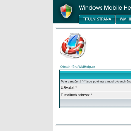
Obsah fóra WMHelp.cz
Pole označená "*" jsou povinná a musí být vyplněn
Uživatel: *
E-mailová adresa: *