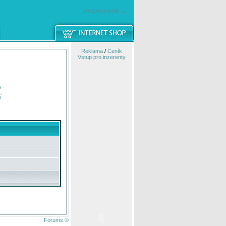
windowsmobile.cz
Reklama
/
Ceník
Vstup pro inzerenty
e
í
Forums ©