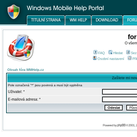
fo
O všem
FAQ
Hledat
Sez
Osobní nastavení
Při
Obsah fóra WMHelp.cz
Zašlete mi no
Pole označená "*" jsou povinná a musí být vyplněna
Uživatel: *
E-mailová adresa: *
phpBB
Powered by
© 2001, 