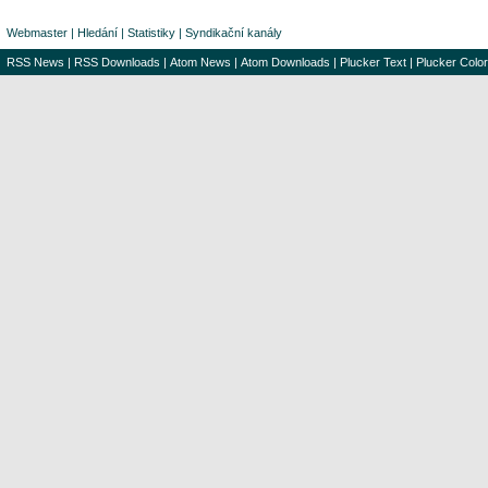
Webmaster
|
Hledání
|
Statistiky
|
Syndikační kanály
RSS News
|
RSS Downloads
|
Atom News
|
Atom Downloads
|
Plucker Text
|
Plucker Color