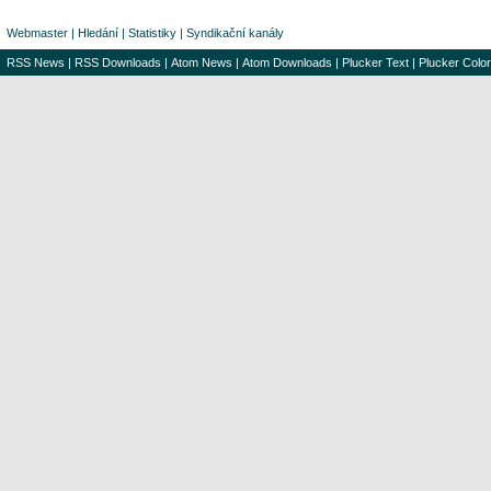
Webmaster
|
Hledání
|
Statistiky
|
Syndikační kanály
RSS News
|
RSS Downloads
|
Atom News
|
Atom Downloads
|
Plucker Text
|
Plucker Color