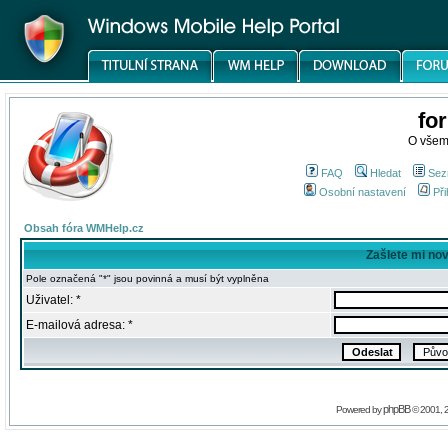
fo
O všem
FAQ
Hledat
Sez
Osobní nastavení
Při
Obsah fóra WMHelp.cz
Zašlete mi no
Pole označená "*" jsou povinná a musí být vyplněna
Uživatel: *
E-mailová adresa: *
phpBB
Powered by
© 2001, 