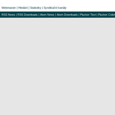
Webmaster
|
Hledání
|
Statistiky
|
Syndikační kanály
RSS News
|
RSS Downloads
|
Atom News
|
Atom Downloads
|
Plucker Text
|
Plucker Color