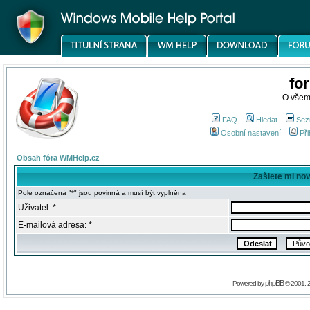
fo
O všem
FAQ
Hledat
Sez
Osobní nastavení
Při
Obsah fóra WMHelp.cz
Zašlete mi no
Pole označená "*" jsou povinná a musí být vyplněna
Uživatel: *
E-mailová adresa: *
phpBB
Powered by
© 2001, 