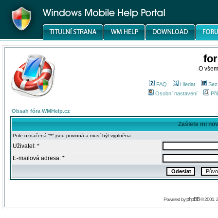
fo
O všem
FAQ
Hledat
Sez
Osobní nastavení
Při
Obsah fóra WMHelp.cz
Zašlete mi no
Pole označená "*" jsou povinná a musí být vyplněna
Uživatel: *
E-mailová adresa: *
phpBB
Powered by
© 2001, 