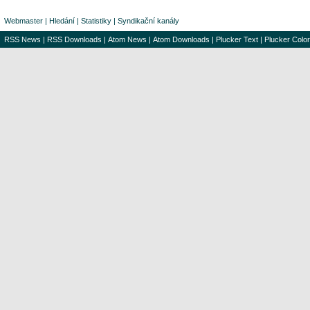
Webmaster
|
Hledání
|
Statistiky
|
Syndikační kanály
RSS News
|
RSS Downloads
|
Atom News
|
Atom Downloads
|
Plucker Text
|
Plucker Color