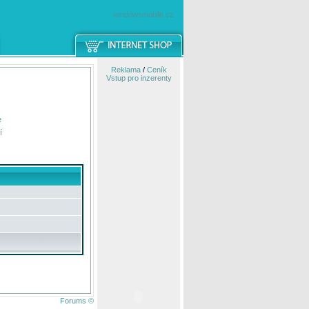
windowsmobile.cz
Reklama
/
Ceník
Vstup pro inzerenty
e
í
Forums ©