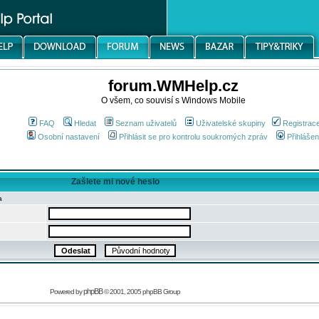
forum.WMHelp.cz
O všem, co souvisí s Windows Mobile
FAQ
Hledat
Seznam uživatelů
Uživatelské skupiny
Registrac
Osobní nastavení
Přihlásit se pro kontrolu soukromých zpráv
Přihlášen
Zašlete mi nové heslo
a
phpBB
Powered by
© 2001, 2005 phpBB Group