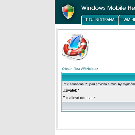
Obsah fóra WMHelp.cz
Pole označená "*" jsou povinná a musí být vyplněn
Uživatel: *
E-mailová adresa: *