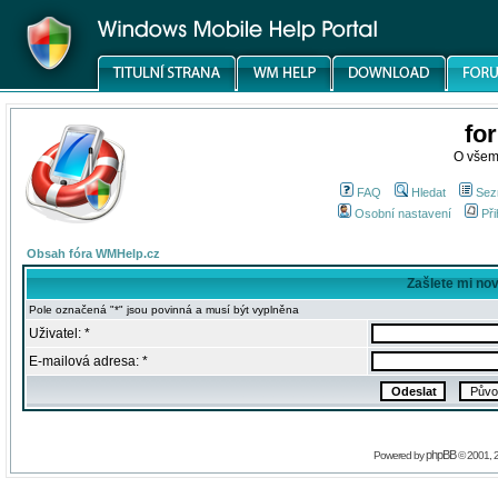
fo
O všem
FAQ
Hledat
Sez
Osobní nastavení
Při
Obsah fóra WMHelp.cz
Zašlete mi no
Pole označená "*" jsou povinná a musí být vyplněna
Uživatel: *
E-mailová adresa: *
phpBB
Powered by
© 2001, 