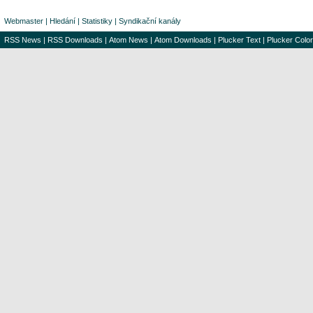
Webmaster
|
Hledání
|
Statistiky
|
Syndikační kanály
RSS News
|
RSS Downloads
|
Atom News
|
Atom Downloads
|
Plucker Text
|
Plucker Color