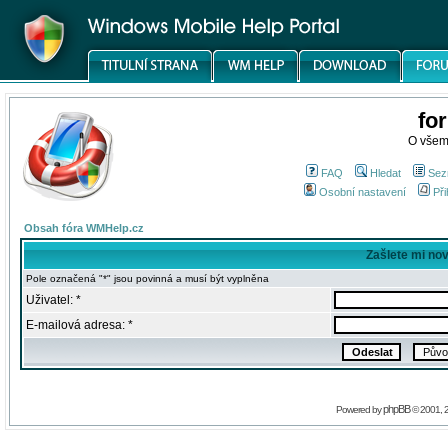
fo
O všem
FAQ
Hledat
Sez
Osobní nastavení
Při
Obsah fóra WMHelp.cz
Zašlete mi no
Pole označená "*" jsou povinná a musí být vyplněna
Uživatel: *
E-mailová adresa: *
phpBB
Powered by
© 2001, 