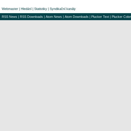
Webmaster
|
Hledání
|
Statistiky
|
Syndikační kanály
RSS News
|
RSS Downloads
|
Atom News
|
Atom Downloads
|
Plucker Text
|
Plucker Color