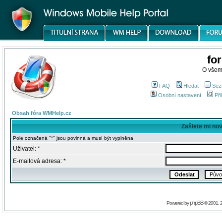
fo
O všem
FAQ
Hledat
Sez
Osobní nastavení
Při
Obsah fóra WMHelp.cz
Zašlete mi no
Pole označená "*" jsou povinná a musí být vyplněna
Uživatel: *
E-mailová adresa: *
phpBB
Powered by
© 2001, 