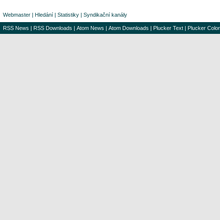
Webmaster
|
Hledání
|
Statistiky
|
Syndikační kanály
RSS News
|
RSS Downloads
|
Atom News
|
Atom Downloads
|
Plucker Text
|
Plucker Color