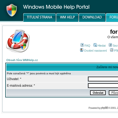
fo
O všem
FAQ
Hledat
Sez
Osobní nastavení
Při
Obsah fóra WMHelp.cz
Zašlete mi no
Pole označená "*" jsou povinná a musí být vyplněna
Uživatel: *
E-mailová adresa: *
phpBB
Powered by
© 2001, 