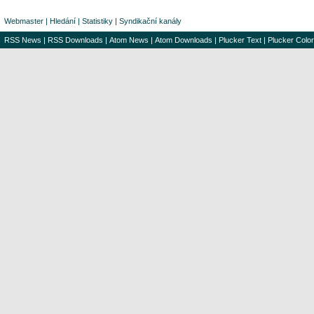
Webmaster
|
Hledání
|
Statistiky
|
Syndikační kanály
RSS News
|
RSS Downloads
|
Atom News
|
Atom Downloads
|
Plucker Text
|
Plucker Color