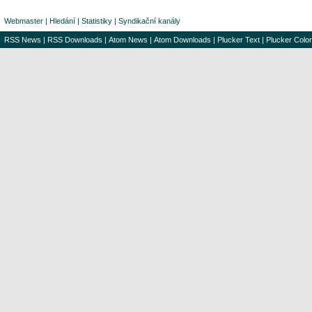
Webmaster
|
Hledání
|
Statistiky
|
Syndikační kanály
RSS News
|
RSS Downloads
|
Atom News
|
Atom Downloads
|
Plucker Text
|
Plucker Color