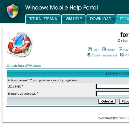
fo
O všem
FAQ
Hledat
Sez
Osobní nastavení
Při
Obsah fóra WMHelp.cz
Zašlete mi no
Pole označená "*" jsou povinná a musí být vyplněna
Uživatel: *
E-mailová adresa: *
phpBB
Powered by
© 2001, 