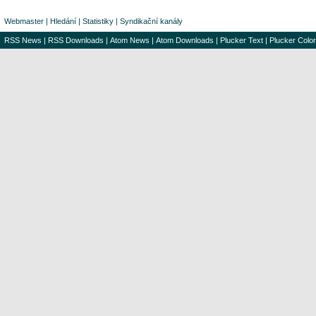
Webmaster
|
Hledání
|
Statistiky
|
Syndikační kanály
RSS News
|
RSS Downloads
|
Atom News
|
Atom Downloads
|
Plucker Text
|
Plucker Color