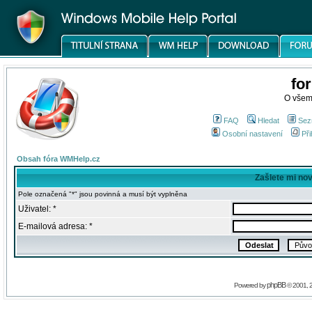
fo
O všem
FAQ
Hledat
Sez
Osobní nastavení
Při
Obsah fóra WMHelp.cz
Zašlete mi no
Pole označená "*" jsou povinná a musí být vyplněna
Uživatel: *
E-mailová adresa: *
phpBB
Powered by
© 2001, 