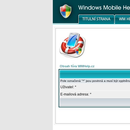
Obsah fóra WMHelp.cz
Pole označená "*" jsou povinná a musí být vyplněn
Uživatel: *
E-mailová adresa: *