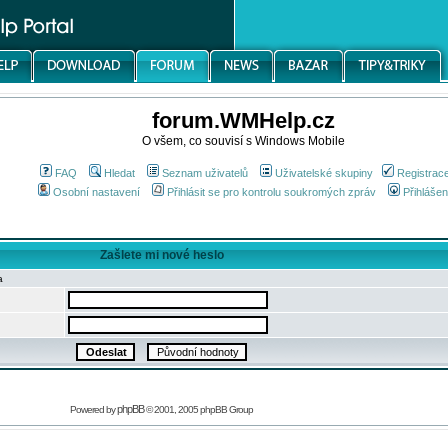
forum.WMHelp.cz
O všem, co souvisí s Windows Mobile
FAQ
Hledat
Seznam uživatelů
Uživatelské skupiny
Registrac
Osobní nastavení
Přihlásit se pro kontrolu soukromých zpráv
Přihlášen
Zašlete mi nové heslo
a
phpBB
Powered by
© 2001, 2005 phpBB Group