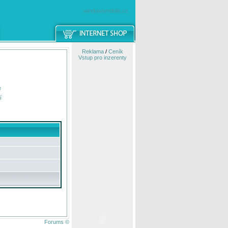
windowsmobile.cz
Reklama
/
Ceník
Vstup pro inzerenty
e
í
Forums ©