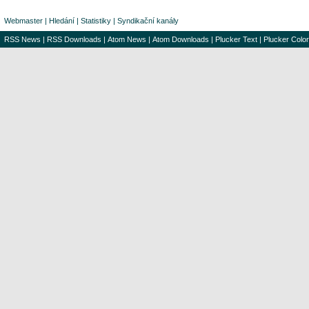
Webmaster
|
Hledání
|
Statistiky
|
Syndikační kanály
RSS News
|
RSS Downloads
|
Atom News
|
Atom Downloads
|
Plucker Text
|
Plucker Color