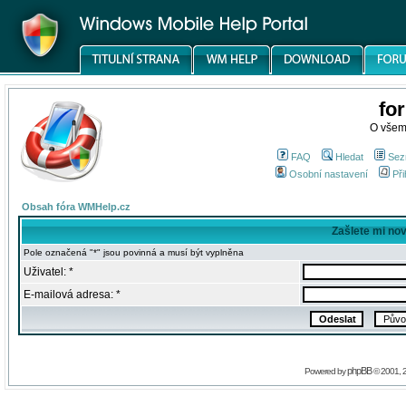
fo
O všem
FAQ
Hledat
Sez
Osobní nastavení
Při
Obsah fóra WMHelp.cz
Zašlete mi no
Pole označená "*" jsou povinná a musí být vyplněna
Uživatel: *
E-mailová adresa: *
phpBB
Powered by
© 2001, 