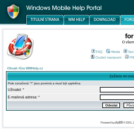
fo
O všem
FAQ
Hledat
Sez
Osobní nastavení
Při
Obsah fóra WMHelp.cz
Zašlete mi no
Pole označená "*" jsou povinná a musí být vyplněna
Uživatel: *
E-mailová adresa: *
phpBB
Powered by
© 2001, 