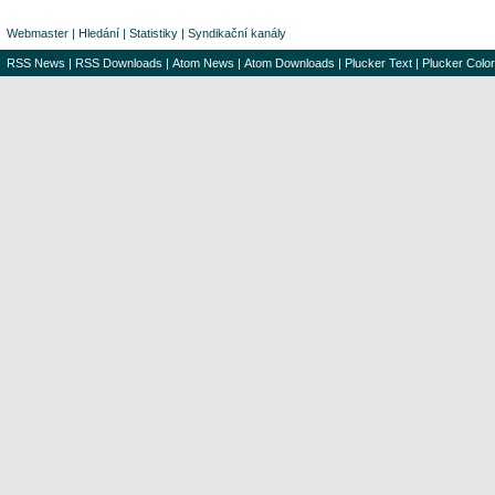
Webmaster
|
Hledání
|
Statistiky
|
Syndikační kanály
RSS News
|
RSS Downloads
|
Atom News
|
Atom Downloads
|
Plucker Text
|
Plucker Color