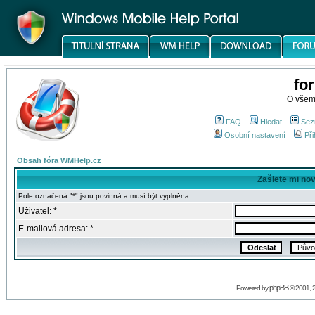
fo
O všem
FAQ
Hledat
Sez
Osobní nastavení
Při
Obsah fóra WMHelp.cz
Zašlete mi no
Pole označená "*" jsou povinná a musí být vyplněna
Uživatel: *
E-mailová adresa: *
phpBB
Powered by
© 2001, 