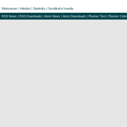
Webmaster
|
Hledání
|
Statistiky
|
Syndikační kanály
RSS News
|
RSS Downloads
|
Atom News
|
Atom Downloads
|
Plucker Text
|
Plucker Color