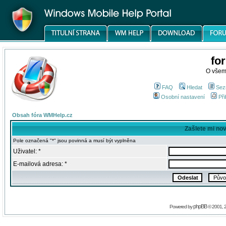
fo
O všem
FAQ
Hledat
Sez
Osobní nastavení
Při
Obsah fóra WMHelp.cz
Zašlete mi no
Pole označená "*" jsou povinná a musí být vyplněna
Uživatel: *
E-mailová adresa: *
phpBB
Powered by
© 2001, 