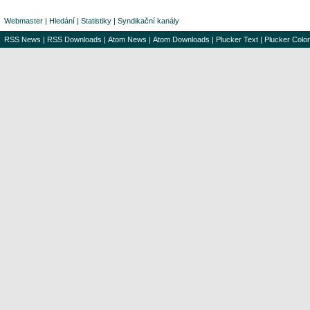
Webmaster
|
Hledání
|
Statistiky
|
Syndikační kanály
RSS News
|
RSS Downloads
|
Atom News
|
Atom Downloads
|
Plucker Text
|
Plucker Color