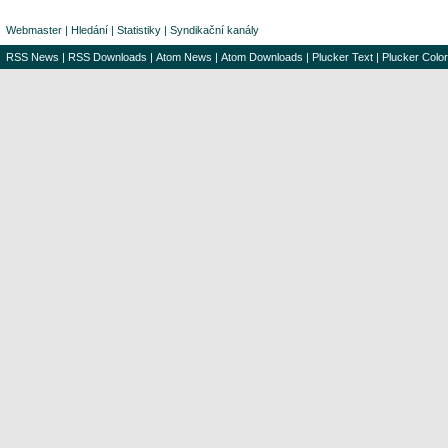
Webmaster
|
Hledání
|
Statistiky
|
Syndikační kanály
RSS News
|
RSS Downloads
|
Atom News
|
Atom Downloads
|
Plucker Text
|
Plucker Color