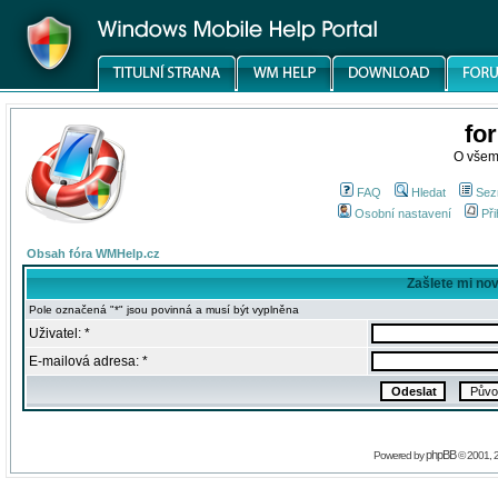
fo
O všem
FAQ
Hledat
Sez
Osobní nastavení
Při
Obsah fóra WMHelp.cz
Zašlete mi no
Pole označená "*" jsou povinná a musí být vyplněna
Uživatel: *
E-mailová adresa: *
phpBB
Powered by
© 2001, 