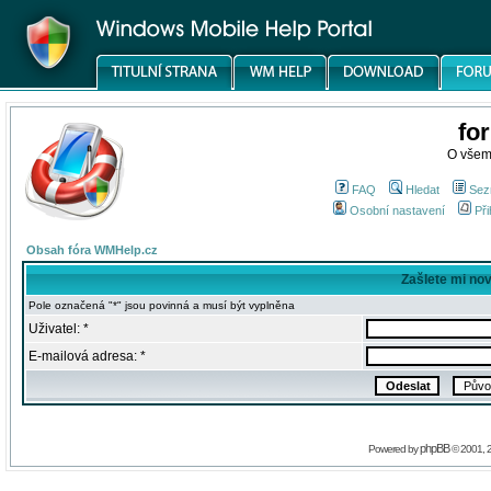
fo
O všem
FAQ
Hledat
Sez
Osobní nastavení
Při
Obsah fóra WMHelp.cz
Zašlete mi no
Pole označená "*" jsou povinná a musí být vyplněna
Uživatel: *
E-mailová adresa: *
phpBB
Powered by
© 2001, 