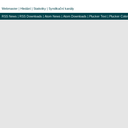
Webmaster
|
Hledání
|
Statistiky
|
Syndikační kanály
RSS News
|
RSS Downloads
|
Atom News
|
Atom Downloads
|
Plucker Text
|
Plucker Color