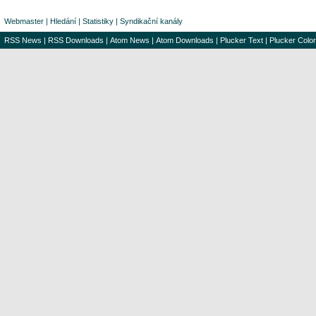
Webmaster
|
Hledání
|
Statistiky
|
Syndikační kanály
RSS News
|
RSS Downloads
|
Atom News
|
Atom Downloads
|
Plucker Text
|
Plucker Color