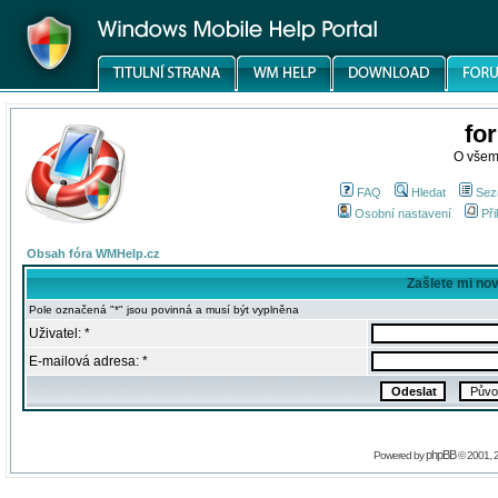
fo
O všem
FAQ
Hledat
Sez
Osobní nastavení
Při
Obsah fóra WMHelp.cz
Zašlete mi no
Pole označená "*" jsou povinná a musí být vyplněna
Uživatel: *
E-mailová adresa: *
phpBB
Powered by
© 2001, 