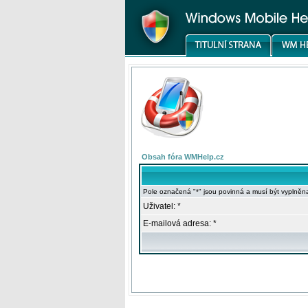
Obsah fóra WMHelp.cz
Pole označená "*" jsou povinná a musí být vyplněn
Uživatel: *
E-mailová adresa: *