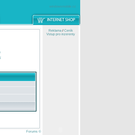
windowsmobile.cz
Reklama
/
Ceník
Vstup pro inzerenty
e
í
Forums ©