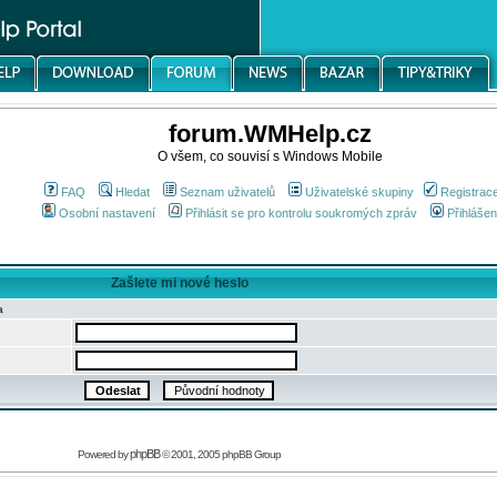
forum.WMHelp.cz
O všem, co souvisí s Windows Mobile
FAQ
Hledat
Seznam uživatelů
Uživatelské skupiny
Registrac
Osobní nastavení
Přihlásit se pro kontrolu soukromých zpráv
Přihlášen
Zašlete mi nové heslo
a
phpBB
Powered by
© 2001, 2005 phpBB Group