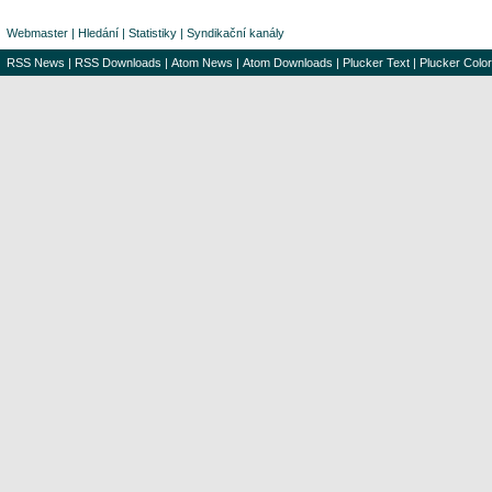
Webmaster
|
Hledání
|
Statistiky
|
Syndikační kanály
RSS News
|
RSS Downloads
|
Atom News
|
Atom Downloads
|
Plucker Text
|
Plucker Color