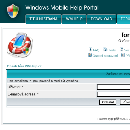
fo
O všem
FAQ
Hledat
Sez
Osobní nastavení
Při
Obsah fóra WMHelp.cz
Zašlete mi no
Pole označená "*" jsou povinná a musí být vyplněna
Uživatel: *
E-mailová adresa: *
phpBB
Powered by
© 2001, 