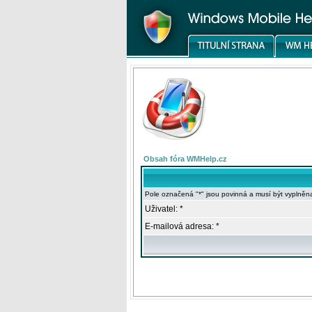
Obsah fóra WMHelp.cz
Pole označená "*" jsou povinná a musí být vyplněn
Uživatel: *
E-mailová adresa: *