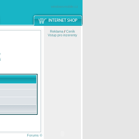
windowsmobile.cz
Reklama
/
Ceník
Vstup pro inzerenty
e
í
Forums ©