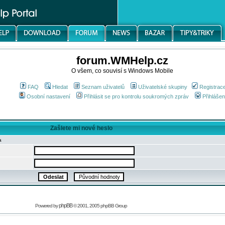
forum.WMHelp.cz
O všem, co souvisí s Windows Mobile
FAQ
Hledat
Seznam uživatelů
Uživatelské skupiny
Registrac
Osobní nastavení
Přihlásit se pro kontrolu soukromých zpráv
Přihlášen
Zašlete mi nové heslo
a
phpBB
Powered by
© 2001, 2005 phpBB Group