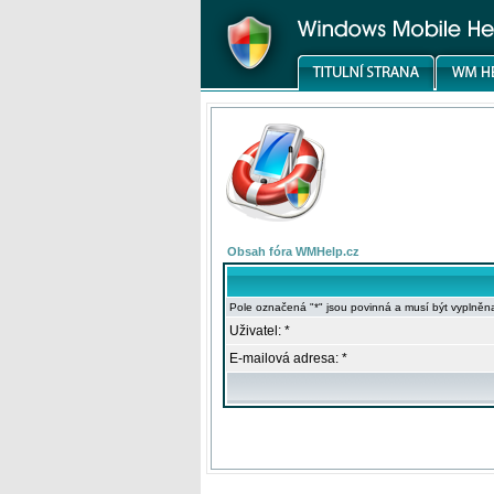
Obsah fóra WMHelp.cz
Pole označená "*" jsou povinná a musí být vyplněn
Uživatel: *
E-mailová adresa: *