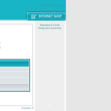
windowsmobile.cz
Reklama
/
Ceník
Vstup pro inzerenty
e
í
Forums ©