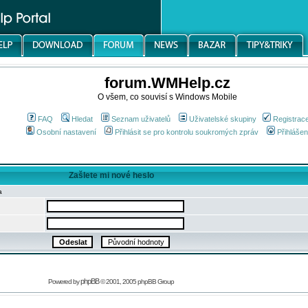
forum.WMHelp.cz
O všem, co souvisí s Windows Mobile
FAQ
Hledat
Seznam uživatelů
Uživatelské skupiny
Registrac
Osobní nastavení
Přihlásit se pro kontrolu soukromých zpráv
Přihlášen
Zašlete mi nové heslo
a
phpBB
Powered by
© 2001, 2005 phpBB Group