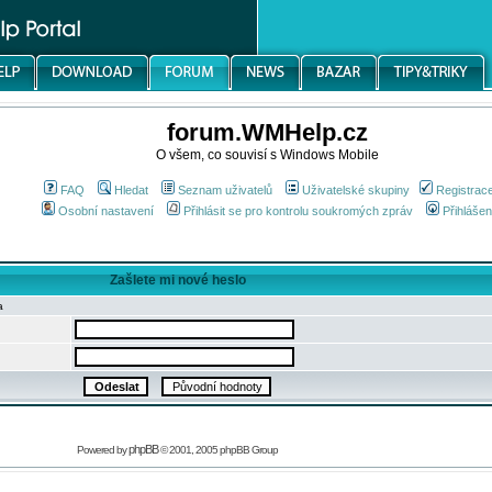
forum.WMHelp.cz
O všem, co souvisí s Windows Mobile
FAQ
Hledat
Seznam uživatelů
Uživatelské skupiny
Registrac
Osobní nastavení
Přihlásit se pro kontrolu soukromých zpráv
Přihlášen
Zašlete mi nové heslo
a
phpBB
Powered by
© 2001, 2005 phpBB Group