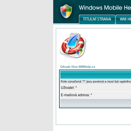
Obsah fóra WMHelp.cz
Pole označená "*" jsou povinná a musí být vyplněn
Uživatel: *
E-mailová adresa: *