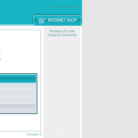
windowsmobile.cz
Reklama
/
Ceník
Vstup pro inzerenty
e
í
Forums ©