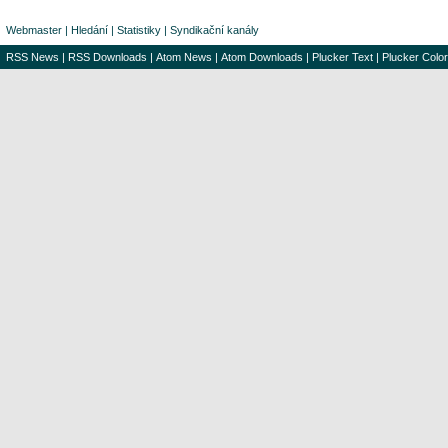
Webmaster
|
Hledání
|
Statistiky
|
Syndikační kanály
RSS News
|
RSS Downloads
|
Atom News
|
Atom Downloads
|
Plucker Text
|
Plucker Color