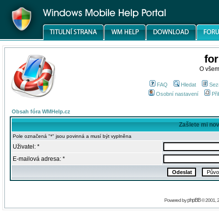
fo
O všem
FAQ
Hledat
Sez
Osobní nastavení
Při
Obsah fóra WMHelp.cz
Zašlete mi no
Pole označená "*" jsou povinná a musí být vyplněna
Uživatel: *
E-mailová adresa: *
phpBB
Powered by
© 2001, 