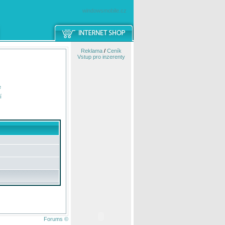
windowsmobile.cz
Reklama
/
Ceník
Vstup pro inzerenty
e
í
Forums ©