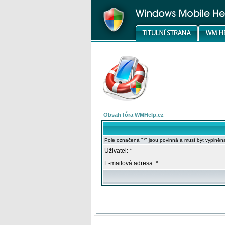
Obsah fóra WMHelp.cz
Pole označená "*" jsou povinná a musí být vyplněn
Uživatel: *
E-mailová adresa: *