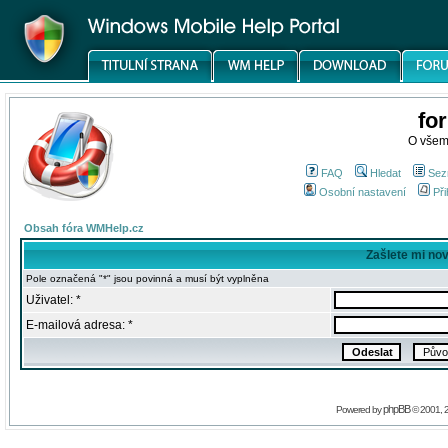
fo
O všem
FAQ
Hledat
Sez
Osobní nastavení
Při
Obsah fóra WMHelp.cz
Zašlete mi no
Pole označená "*" jsou povinná a musí být vyplněna
Uživatel: *
E-mailová adresa: *
phpBB
Powered by
© 2001, 