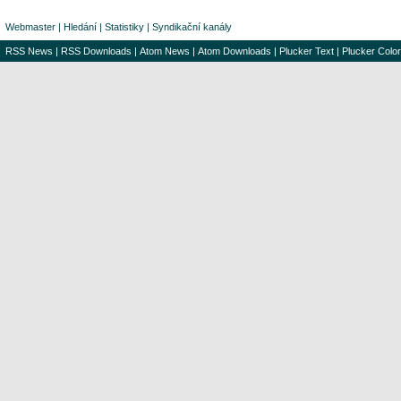
Webmaster
|
Hledání
|
Statistiky
|
Syndikační kanály
RSS News
|
RSS Downloads
|
Atom News
|
Atom Downloads
|
Plucker Text
|
Plucker Color