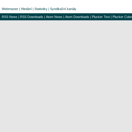
Webmaster
|
Hledání
|
Statistiky
|
Syndikační kanály
RSS News
|
RSS Downloads
|
Atom News
|
Atom Downloads
|
Plucker Text
|
Plucker Color