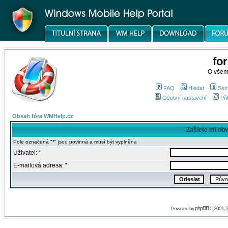
fo
O všem
FAQ
Hledat
Sez
Osobní nastavení
Při
Obsah fóra WMHelp.cz
Zašlete mi no
Pole označená "*" jsou povinná a musí být vyplněna
Uživatel: *
E-mailová adresa: *
phpBB
Powered by
© 2001, 