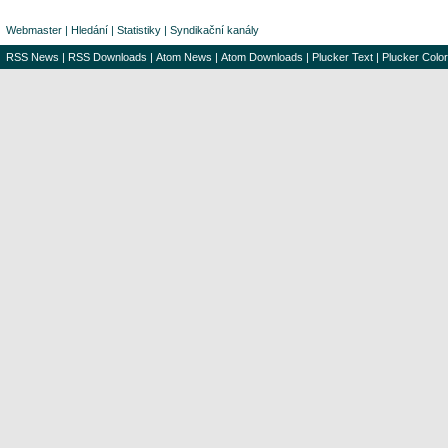
Webmaster
|
Hledání
|
Statistiky
|
Syndikační kanály
RSS News
|
RSS Downloads
|
Atom News
|
Atom Downloads
|
Plucker Text
|
Plucker Color