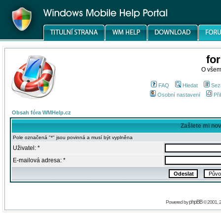
fo
O všem
FAQ
Hledat
Sez
Osobní nastavení
Při
Obsah fóra WMHelp.cz
Zašlete mi no
Pole označená "*" jsou povinná a musí být vyplněna
Uživatel: *
E-mailová adresa: *
phpBB
Powered by
© 2001, 