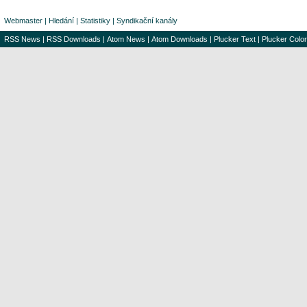
Webmaster
|
Hledání
|
Statistiky
|
Syndikační kanály
RSS News
|
RSS Downloads
|
Atom News
|
Atom Downloads
|
Plucker Text
|
Plucker Color