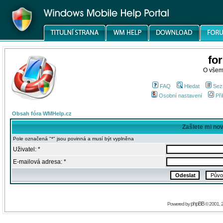
fo
O všem
FAQ
Hledat
Sez
Osobní nastavení
Při
Obsah fóra WMHelp.cz
Zašlete mi no
Pole označená "*" jsou povinná a musí být vyplněna
Uživatel: *
E-mailová adresa: *
phpBB
Powered by
© 2001, 