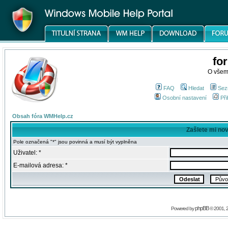
fo
O všem
FAQ
Hledat
Sez
Osobní nastavení
Při
Obsah fóra WMHelp.cz
Zašlete mi no
Pole označená "*" jsou povinná a musí být vyplněna
Uživatel: *
E-mailová adresa: *
phpBB
Powered by
© 2001, 