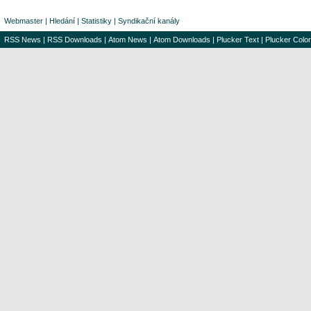
Webmaster
|
Hledání
|
Statistiky
|
Syndikační kanály
RSS News
|
RSS Downloads
|
Atom News
|
Atom Downloads
|
Plucker Text
|
Plucker Color