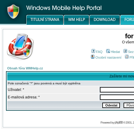
fo
O všem
FAQ
Hledat
Sez
Osobní nastavení
Při
Obsah fóra WMHelp.cz
Zašlete mi no
Pole označená "*" jsou povinná a musí být vyplněna
Uživatel: *
E-mailová adresa: *
phpBB
Powered by
© 2001, 