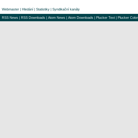
Webmaster
|
Hledání
|
Statistiky
|
Syndikační kanály
RSS News
|
RSS Downloads
|
Atom News
|
Atom Downloads
|
Plucker Text
|
Plucker Color