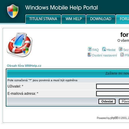
fo
O všem
FAQ
Hledat
Sez
Osobní nastavení
Při
Obsah fóra WMHelp.cz
Zašlete mi no
Pole označená "*" jsou povinná a musí být vyplněna
Uživatel: *
E-mailová adresa: *
phpBB
Powered by
© 2001, 