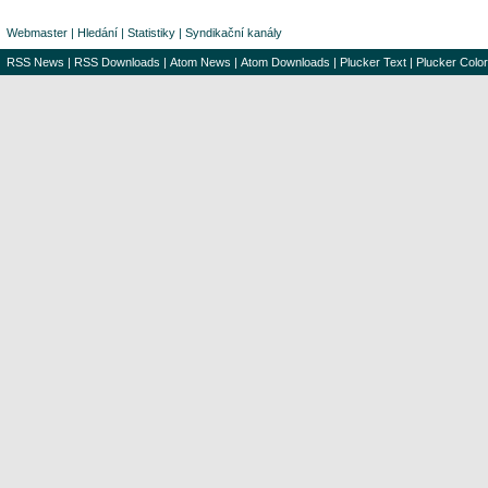
Webmaster
|
Hledání
|
Statistiky
|
Syndikační kanály
RSS News
|
RSS Downloads
|
Atom News
|
Atom Downloads
|
Plucker Text
|
Plucker Color