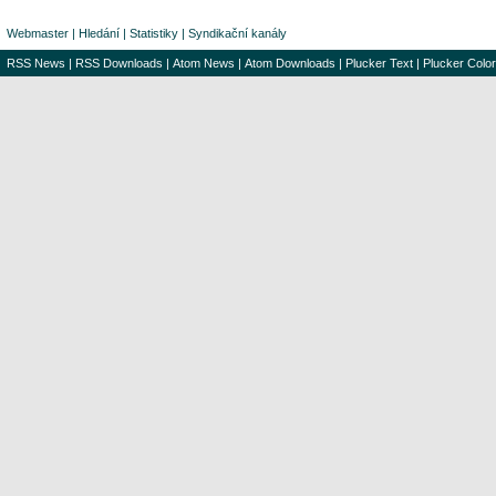
Webmaster
|
Hledání
|
Statistiky
|
Syndikační kanály
RSS News
|
RSS Downloads
|
Atom News
|
Atom Downloads
|
Plucker Text
|
Plucker Color