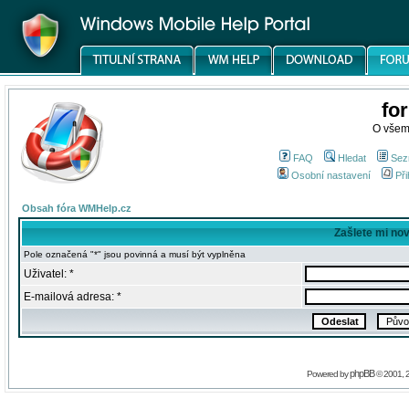
fo
O všem
FAQ
Hledat
Sez
Osobní nastavení
Při
Obsah fóra WMHelp.cz
Zašlete mi no
Pole označená "*" jsou povinná a musí být vyplněna
Uživatel: *
E-mailová adresa: *
phpBB
Powered by
© 2001, 