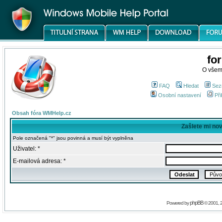
fo
O všem
FAQ
Hledat
Sez
Osobní nastavení
Při
Obsah fóra WMHelp.cz
Zašlete mi no
Pole označená "*" jsou povinná a musí být vyplněna
Uživatel: *
E-mailová adresa: *
phpBB
Powered by
© 2001, 