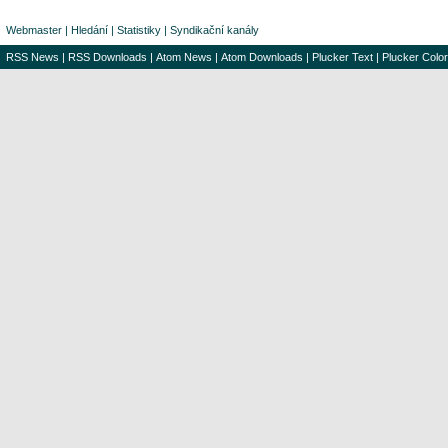
Webmaster
|
Hledání
|
Statistiky
|
Syndikační kanály
RSS News
|
RSS Downloads
|
Atom News
|
Atom Downloads
|
Plucker Text
|
Plucker Color