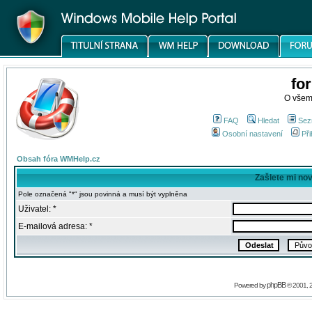
fo
O všem
FAQ
Hledat
Sez
Osobní nastavení
Při
Obsah fóra WMHelp.cz
Zašlete mi no
Pole označená "*" jsou povinná a musí být vyplněna
Uživatel: *
E-mailová adresa: *
phpBB
Powered by
© 2001, 