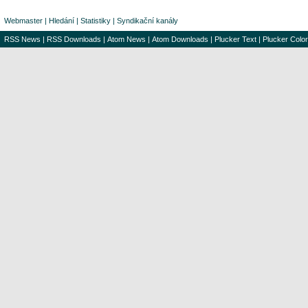
Webmaster
|
Hledání
|
Statistiky
|
Syndikační kanály
RSS News
|
RSS Downloads
|
Atom News
|
Atom Downloads
|
Plucker Text
|
Plucker Color