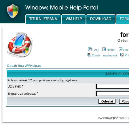
fo
O všem
FAQ
Hledat
Sez
Osobní nastavení
Při
Obsah fóra WMHelp.cz
Zašlete mi no
Pole označená "*" jsou povinná a musí být vyplněna
Uživatel: *
E-mailová adresa: *
phpBB
Powered by
© 2001, 