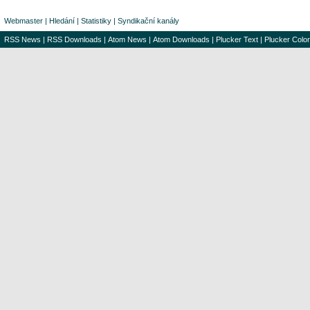
Webmaster
|
Hledání
|
Statistiky
|
Syndikační kanály
RSS News
|
RSS Downloads
|
Atom News
|
Atom Downloads
|
Plucker Text
|
Plucker Color