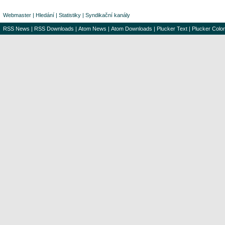
Webmaster
|
Hledání
|
Statistiky
|
Syndikační kanály
RSS News
|
RSS Downloads
|
Atom News
|
Atom Downloads
|
Plucker Text
|
Plucker Color