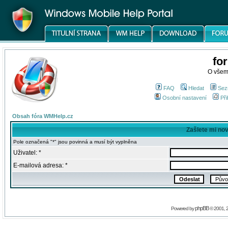
fo
O všem
FAQ
Hledat
Sez
Osobní nastavení
Při
Obsah fóra WMHelp.cz
Zašlete mi no
Pole označená "*" jsou povinná a musí být vyplněna
Uživatel: *
E-mailová adresa: *
phpBB
Powered by
© 2001, 