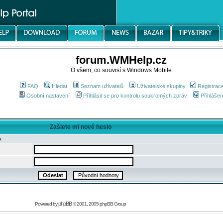
forum.WMHelp.cz
O všem, co souvisí s Windows Mobile
FAQ
Hledat
Seznam uživatelů
Uživatelské skupiny
Registrac
Osobní nastavení
Přihlásit se pro kontrolu soukromých zpráv
Přihlášen
Zašlete mi nové heslo
a
phpBB
Powered by
© 2001, 2005 phpBB Group