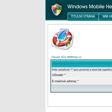
Obsah fóra WMHelp.cz
Pole označená "*" jsou povinná a musí být vyplněn
Uživatel: *
E-mailová adresa: *