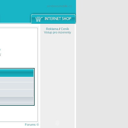
windowsmobile.cz
Reklama
/
Ceník
Vstup pro inzerenty
e
í
Forums ©