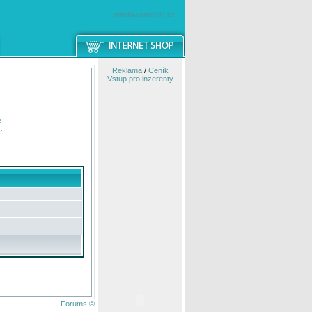
windowsmobile.cz
Reklama
/
Ceník
Vstup pro inzerenty
e
í
Forums ©