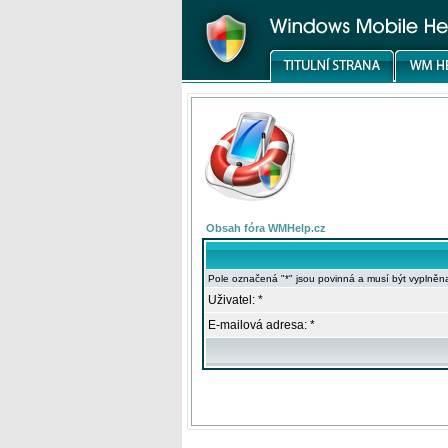
Obsah fóra WMHelp.cz
Pole označená "*" jsou povinná a musí být vyplněn
Uživatel: *
E-mailová adresa: *