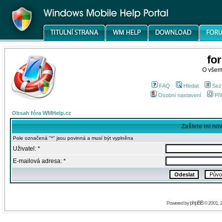
fo
O všem
FAQ
Hledat
Sez
Osobní nastavení
Při
Obsah fóra WMHelp.cz
Zašlete mi no
Pole označená "*" jsou povinná a musí být vyplněna
Uživatel: *
E-mailová adresa: *
phpBB
Powered by
© 2001, 