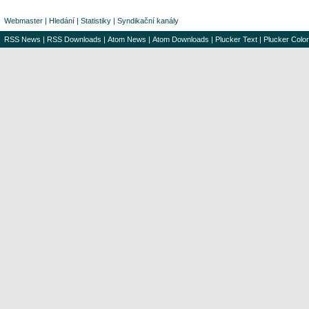
Webmaster
|
Hledání
|
Statistiky
|
Syndikační kanály
RSS News
|
RSS Downloads
|
Atom News
|
Atom Downloads
|
Plucker Text
|
Plucker Color