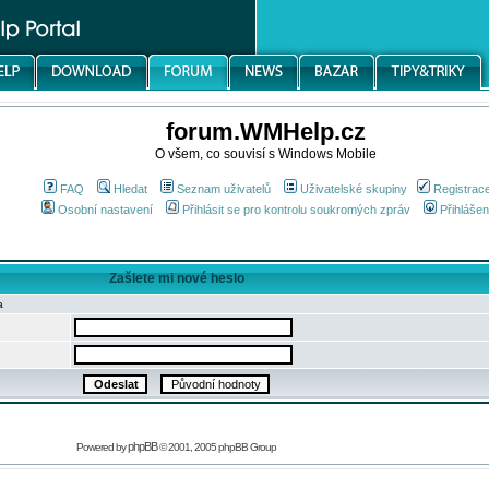
forum.WMHelp.cz
O všem, co souvisí s Windows Mobile
FAQ
Hledat
Seznam uživatelů
Uživatelské skupiny
Registrac
Osobní nastavení
Přihlásit se pro kontrolu soukromých zpráv
Přihlášen
Zašlete mi nové heslo
a
phpBB
Powered by
© 2001, 2005 phpBB Group