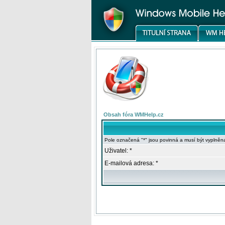
Obsah fóra WMHelp.cz
Pole označená "*" jsou povinná a musí být vyplněn
Uživatel: *
E-mailová adresa: *