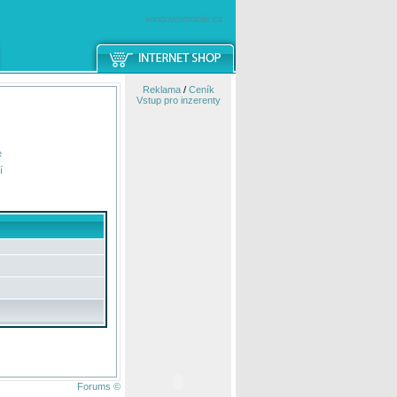
windowsmobile.cz
Reklama
/
Ceník
Vstup pro inzerenty
e
í
Forums ©