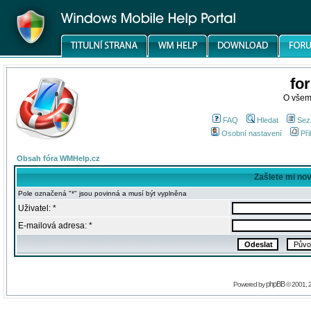
fo
O všem
FAQ
Hledat
Sez
Osobní nastavení
Při
Obsah fóra WMHelp.cz
Zašlete mi no
Pole označená "*" jsou povinná a musí být vyplněna
Uživatel: *
E-mailová adresa: *
phpBB
Powered by
© 2001, 