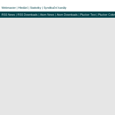
Webmaster
|
Hledání
|
Statistiky
|
Syndikační kanály
RSS News
|
RSS Downloads
|
Atom News
|
Atom Downloads
|
Plucker Text
|
Plucker Color