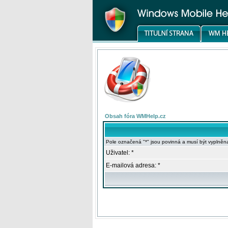
Obsah fóra WMHelp.cz
Pole označená "*" jsou povinná a musí být vyplněn
Uživatel: *
E-mailová adresa: *