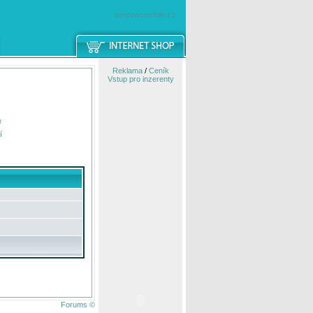
windowsmobile.cz
Reklama
/
Ceník
Vstup pro inzerenty
e
í
Forums ©