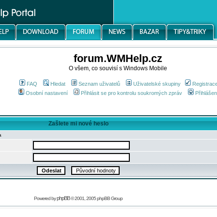
forum.WMHelp.cz
O všem, co souvisí s Windows Mobile
FAQ
Hledat
Seznam uživatelů
Uživatelské skupiny
Registrac
Osobní nastavení
Přihlásit se pro kontrolu soukromých zpráv
Přihlášen
Zašlete mi nové heslo
a
phpBB
Powered by
© 2001, 2005 phpBB Group