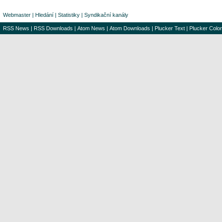
Webmaster
|
Hledání
|
Statistiky
|
Syndikační kanály
RSS News
|
RSS Downloads
|
Atom News
|
Atom Downloads
|
Plucker Text
|
Plucker Color