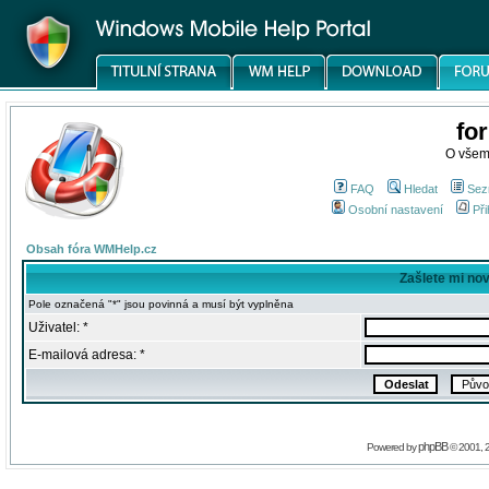
fo
O všem
FAQ
Hledat
Sez
Osobní nastavení
Při
Obsah fóra WMHelp.cz
Zašlete mi no
Pole označená "*" jsou povinná a musí být vyplněna
Uživatel: *
E-mailová adresa: *
phpBB
Powered by
© 2001, 