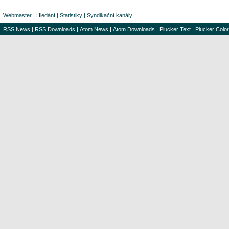
Webmaster
|
Hledání
|
Statistiky
|
Syndikační kanály
RSS News
|
RSS Downloads
|
Atom News
|
Atom Downloads
|
Plucker Text
|
Plucker Color