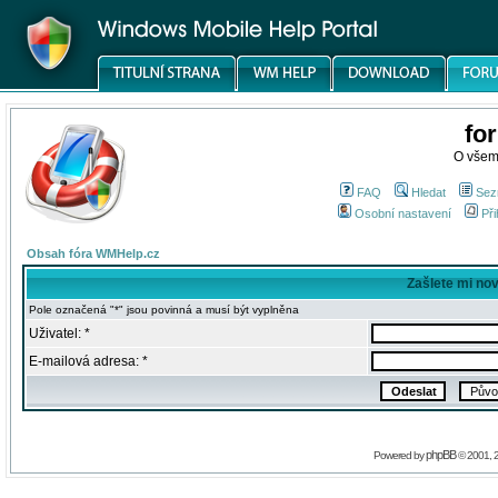
fo
O všem
FAQ
Hledat
Sez
Osobní nastavení
Při
Obsah fóra WMHelp.cz
Zašlete mi no
Pole označená "*" jsou povinná a musí být vyplněna
Uživatel: *
E-mailová adresa: *
phpBB
Powered by
© 2001, 