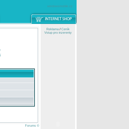
windowsmobile.cz
Reklama
/
Ceník
Vstup pro inzerenty
e
í
Forums ©