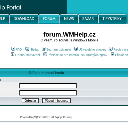
forum.WMHelp.cz
O všem, co souvisí s Windows Mobile
FAQ
Hledat
Seznam uživatelů
Uživatelské skupiny
Registrac
Osobní nastavení
Přihlásit se pro kontrolu soukromých zpráv
Přihlášen
Zašlete mi nové heslo
a
phpBB
Powered by
© 2001, 2005 phpBB Group