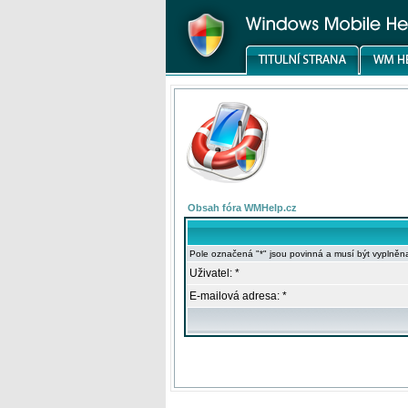
Obsah fóra WMHelp.cz
Pole označená "*" jsou povinná a musí být vyplněn
Uživatel: *
E-mailová adresa: *